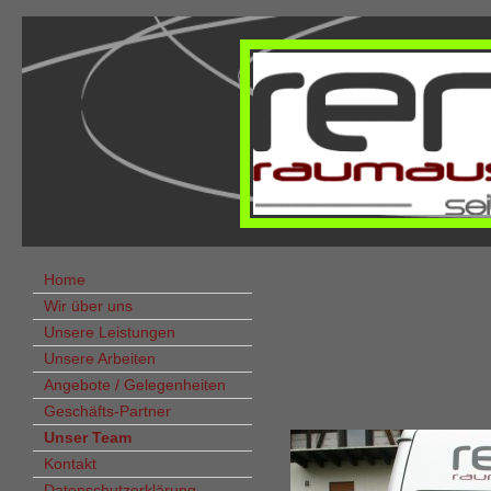
Home
Wir über uns
Unsere Leistungen
Unsere Arbeiten
Angebote / Gelegenheiten
Geschäfts-Partner
Unser Team
Kontakt
Datenschutzerklärung